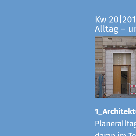
Kw 20|201
Alltag – 
1_Architekt
Planerallta