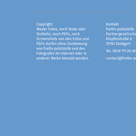
Copyright
Kontakt
Weder Fotos, noch Texte oder
frei04-publizistik
Textteile, noch PDFs, noch
Partnergesellscha
Screenshots von den Fotos und
Klüpfelstraße 6
PDFs dürfen ohne Zustimmung
70193 Stuttgart
von frei04 publizistik und den
Tel. 0049 711 28 49
Fotografen im Internet oder in
anderer Weise benutzt werden.
contact@frei04-pu