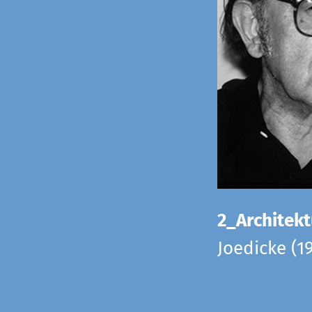
2_Architekt
Joedicke (1