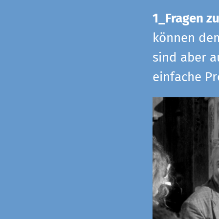
1_Fragen zu
können dem 
sind aber a
einfache Pr