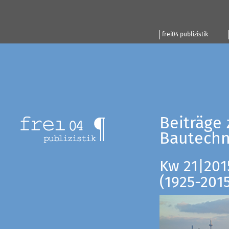
frei04 publizistik
Beiträge 
Bautechn
Kw 21|201
(1925-201