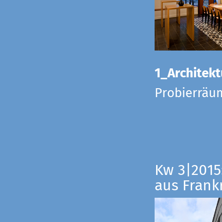
1_Architekt
Probierräu
Kw 3|2015
aus Frankr