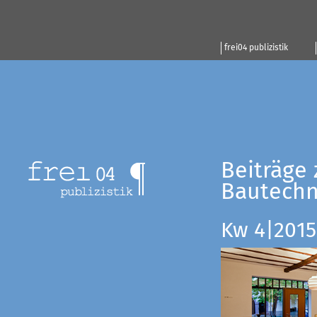
frei04 publizistik
Beiträge 
Bautechn
Kw 4|2015