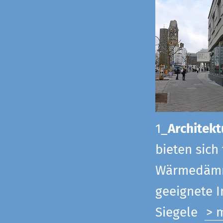
1_
Architekt
bieten sich
Wärmedämmu
geeignete 
Siegel
e
> 