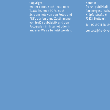
Copyright
Kontakt
Weder Fotos, noch Texte oder
frei04-publizistik
Textteile, noch PDFs, noch
Partnergesellscha
Screenshots von den Fotos und
Klüpfelstraße 6
PDFs dürfen ohne Zustimmung
70193 Stuttgart
von frei04 publizistik und den
Tel. 0049 711 28 49
Fotografen im Internet oder in
anderer Weise benutzt werden.
contact@frei04-pu