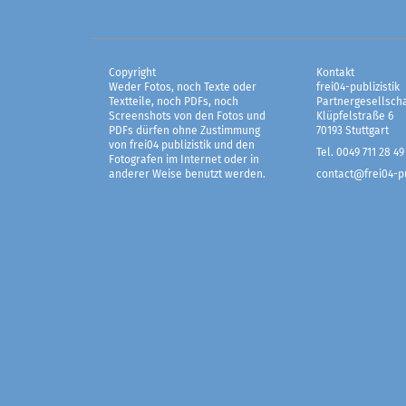
Copyright
Kontakt
Weder Fotos, noch Texte oder
frei04-publizistik
Textteile, noch PDFs, noch
Partnergesellscha
Screenshots von den Fotos und
Klüpfelstraße 6
PDFs dürfen ohne Zustimmung
70193 Stuttgart
von frei04 publizistik und den
Tel. 0049 711 28 49
Fotografen im Internet oder in
anderer Weise benutzt werden.
contact@frei04-pu