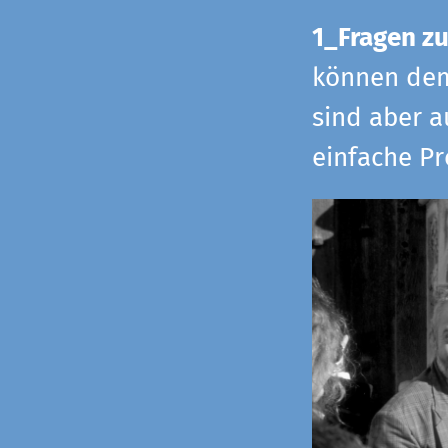
1_Fragen zu
können dem 
sind aber a
einfache Pr