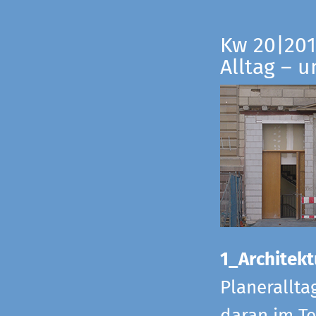
Kw 20|201
Alltag – 
1_Architekt
Planerallta