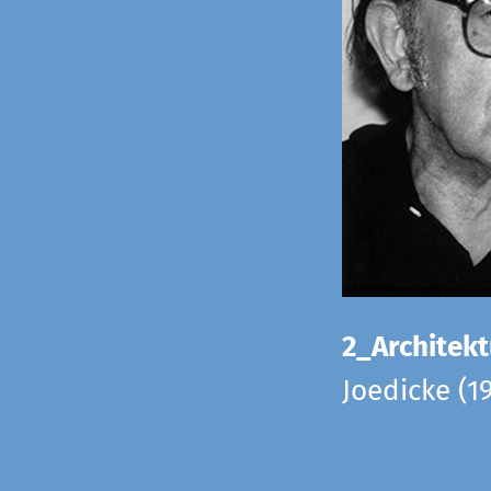
2_Architekt
Joedicke (1