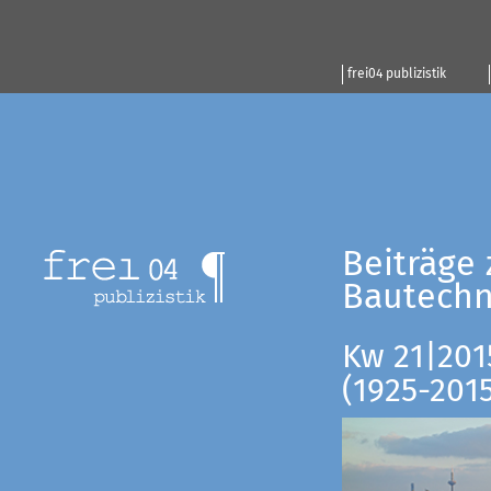
frei04 publizistik
Beiträge 
Bautechn
Kw 21|201
(1925-201