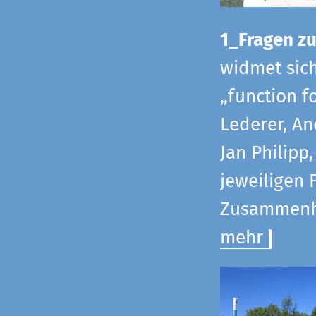
1_Fragen zur
widmet sic
„function f
Lederer, An
Jan Philipp
jeweiligen 
Zusammenha
mehr