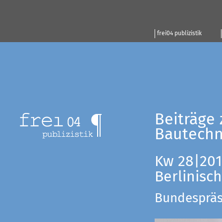
frei04 publizistik
Beiträge 
Bautechn
Kw 28|201
Berlinisc
Bundespräsi