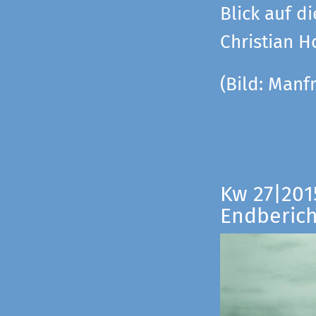
Blick auf di
Christian 
(Bild:
Manfr
Kw 27|201
Endberich