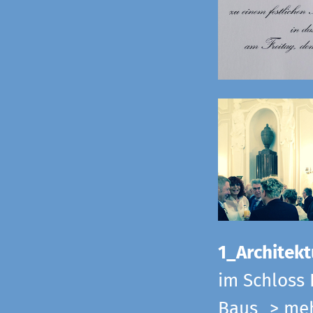
1_Architekt
im Schloss 
Baus
> me