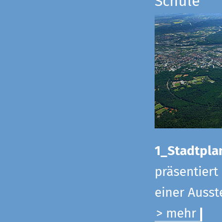
Schule
1_Stadtpla
präsentiert
einer Ausst
> mehr