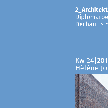
2_Architekt
Diplomarbei
Dechau
> 
Kw 24|201
Hélène Jo