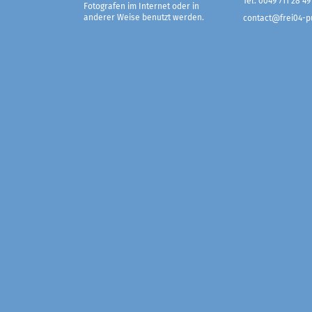
Tel. 0049 711 28 49
Fotografen im Internet oder in
anderer Weise benutzt werden.
contact@frei04-pu