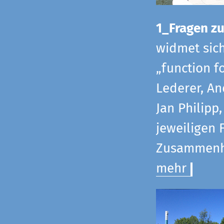
1_Fragen zur
widmet sic
„function f
Lederer, An
Jan Philipp
jeweiligen 
Zusammenha
mehr