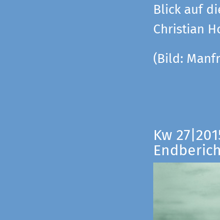
Blick auf di
Christian 
(Bild:
Manfr
Kw 27|201
Endberich