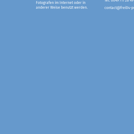
Tel. 0049 711 28 49
Fotografen im Internet oder in
anderer Weise benutzt werden.
contact@frei04-pu