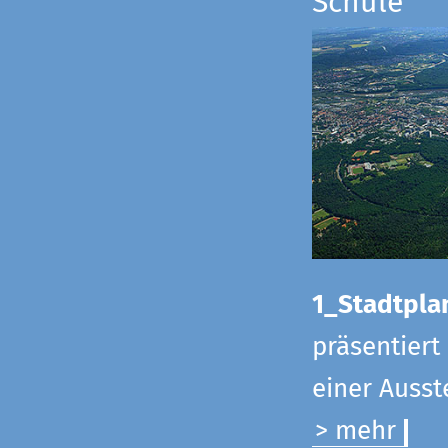
Schule
1_Stadtpla
präsentiert
einer Ausst
> mehr