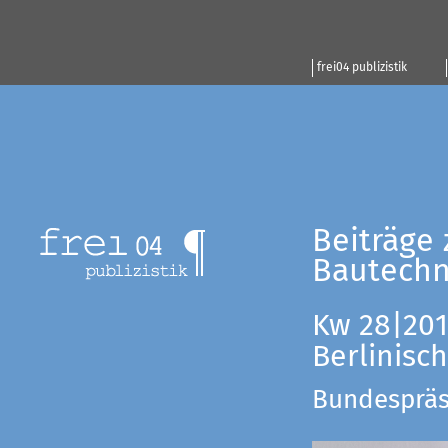
frei04 publizistik
Beiträge 
Bautechn
Kw 28|201
Berlinisc
Bundespräsi