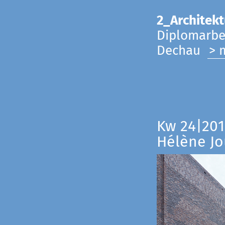
2_Architekt
Diplomarbei
Dechau
> 
Kw 24|201
Hélène Jo