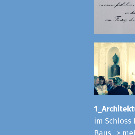
1_Architekt
im Schloss 
Baus
> me