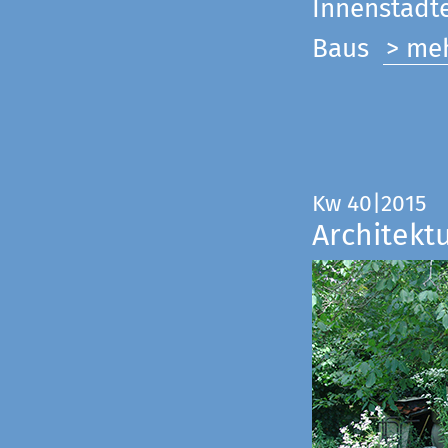
Innenstadte
Baus
> me
Kw 40|2015
Architekt