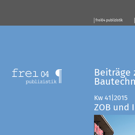
frei04 publizistik
Beiträge 
Bautechn
Kw 41|2015
ZOB und I