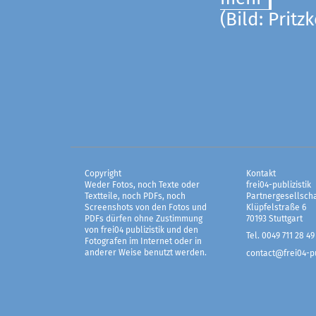
(Bild: Pritz
Copyright
Kontakt
Weder Fotos, noch Texte oder
frei04-publizistik
Textteile, noch PDFs, noch
Partnergesellscha
Screenshots von den Fotos und
Klüpfelstraße 6
PDFs dürfen ohne Zustimmung
70193 Stuttgart
von frei04 publizistik und den
Tel. 0049 711 28 49
Fotografen im Internet oder in
anderer Weise benutzt werden.
contact@frei04-pu