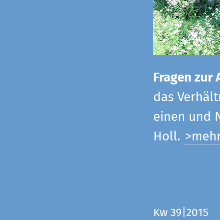
Fragen zur 
das Verhältn
einen und N
Holl.
>meh
Kw 39|2015