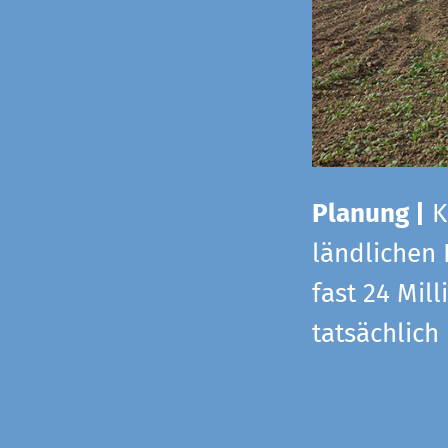
Planung |
K
ländlichen
fast 24 Mi
tatsächlic