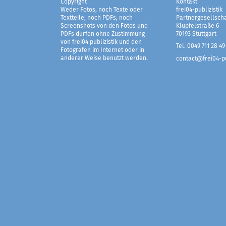
Copyright
Kontakt
Weder Fotos, noch Texte oder
frei04-publizistik
Textteile, noch PDFs, noch
Partnergesellscha
Screenshots von den Fotos und
Klüpfelstraße 6
PDFs dürfen ohne Zustimmung
70193 Stuttgart
von frei04 publizistik und den
Tel. 0049 711 28 49
Fotografen im Internet oder in
anderer Weise benutzt werden.
contact@frei04-pu