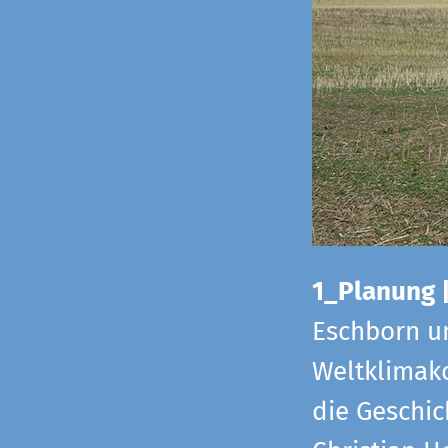
1_Planung 
Eschborn u
Weltklimako
die Geschic