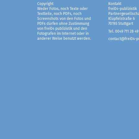
Copyright
Kontakt
Weder Fotos, noch Texte oder
frei04-publizistik
Textteile, noch PDFs, noch
Partnergesellscha
Screenshots von den Fotos und
Klüpfelstraße 6
PDFs dürfen ohne Zustimmung
70193 Stuttgart
von frei04 publizistik und den
Tel. 0049 711 28 49
Fotografen im Internet oder in
anderer Weise benutzt werden.
contact@frei04-pu