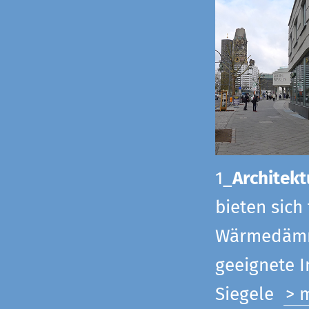
1_
Architekt
bieten sich
Wärmedämmu
geeignete 
Siegel
e
> 