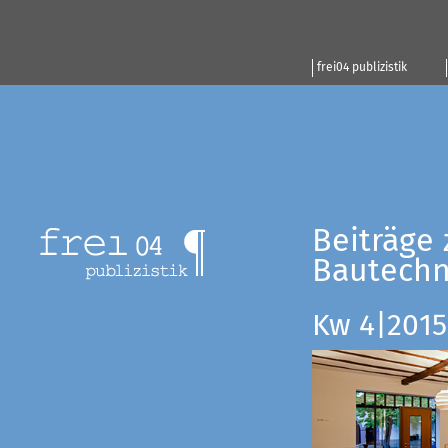
frei04 publizistik
Beiträge 
Bautechn
Kw 4|2015