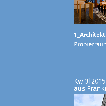
1_Architekt
Probierräu
Kw 3|2015
aus Frankr