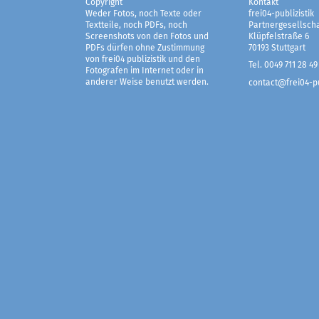
Copyright
Kontakt
Weder Fotos, noch Texte oder
frei04-publizistik
Textteile, noch PDFs, noch
Partnergesellscha
Screenshots von den Fotos und
Klüpfelstraße 6
PDFs dürfen ohne Zustimmung
70193 Stuttgart
von frei04 publizistik und den
Tel. 0049 711 28 49
Fotografen im Internet oder in
anderer Weise benutzt werden.
contact@frei04-pu