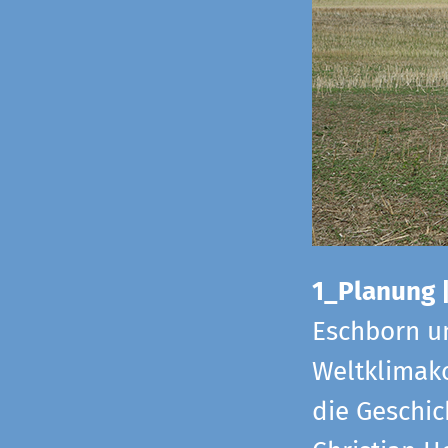
1_Planung 
Eschborn u
Weltklimako
die Geschic