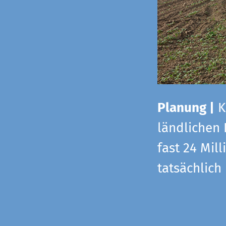
Planung |
K
ländlichen
fast 24 Mi
tatsächlic