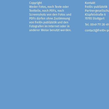
Copyright
Kontakt
Weder Fotos, noch Texte oder
frei04-publizistik
Textteile, noch PDFs, noch
Partnergesellscha
Screenshots von den Fotos und
Klüpfelstraße 6
PDFs dürfen ohne Zustimmung
70193 Stuttgart
von frei04 publizistik und den
Tel. 0049 711 28 49
Fotografen im Internet oder in
anderer Weise benutzt werden.
contact@frei04-pu