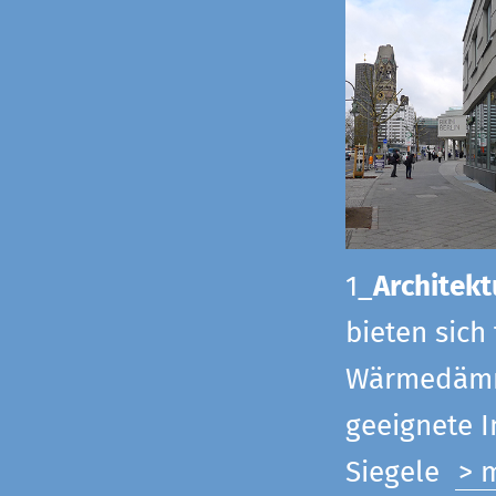
1_
Architekt
bieten sich
Wärmedämmu
geeignete 
Siegel
e
> 