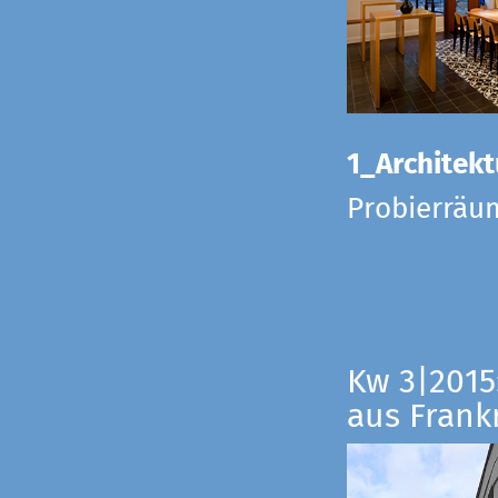
1_Architekt
Probierräu
Kw 3|2015
aus Frankr