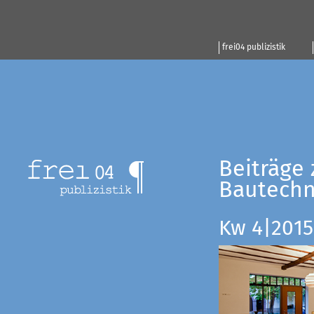
frei04 publizistik
Beiträge 
Bautechn
Kw 4|2015