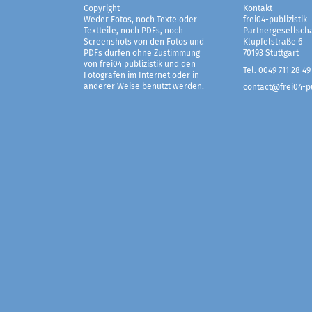
Copyright
Kontakt
Weder Fotos, noch Texte oder
frei04-publizistik
Textteile, noch PDFs, noch
Partnergesellscha
Screenshots von den Fotos und
Klüpfelstraße 6
PDFs dürfen ohne Zustimmung
70193 Stuttgart
von frei04 publizistik und den
Tel. 0049 711 28 49
Fotografen im Internet oder in
anderer Weise benutzt werden.
contact@frei04-pu