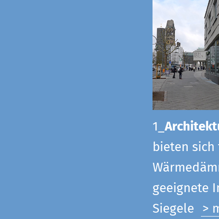
1_
Architekt
bieten sich
Wärmedämmu
geeignete 
Siegel
e
> 