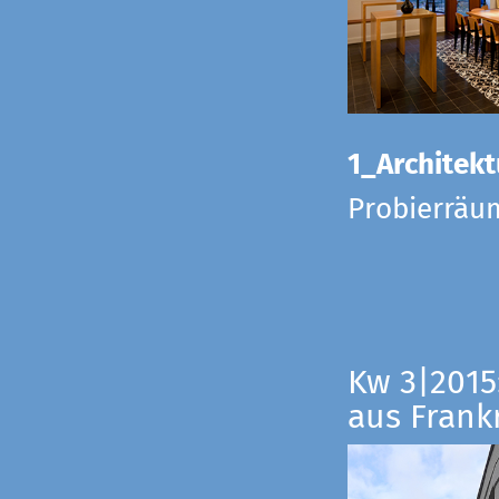
1_Architekt
Probierräu
Kw 3|2015
aus Frankr