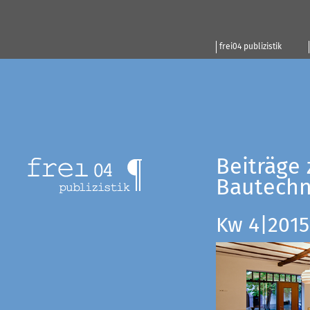
frei04 publizistik
Beiträge 
Bautechn
Kw 4|2015