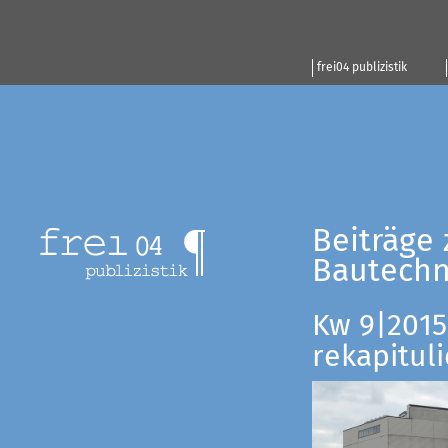
frei04 publizistik
Beiträge 
Bautechn
Kw 9|2015:
rekapituli