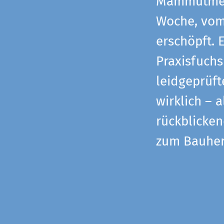
Mammutmess
Woche, vom 
erschöpft. 
Praxisfuchs
leidgeprüf
wirklich – 
rückblicke
zum Bauher