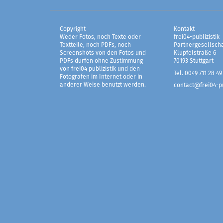
Copyright
Kontakt
Weder Fotos, noch Texte oder
frei04-publizistik
Textteile, noch PDFs, noch
Partnergesellscha
Screenshots von den Fotos und
Klüpfelstraße 6
PDFs dürfen ohne Zustimmung
70193 Stuttgart
von frei04 publizistik und den
Tel. 0049 711 28 49
Fotografen im Internet oder in
anderer Weise benutzt werden.
contact@frei04-pu