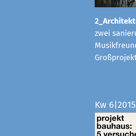
2_Architekt
zwei sanier
Musikfreund
Großprojek
Kw 6|201