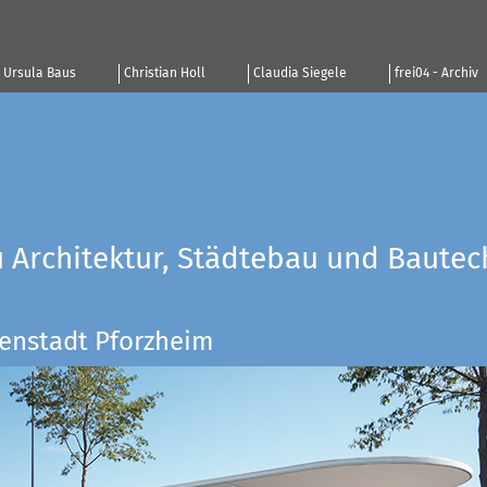
Ursula Baus
Christian Holl
Claudia Siegele
frei04 - Archiv
u Architektur, Städtebau und Bautec
enstadt Pforzheim