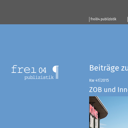
frei04 publizistik
Beiträge z
Kw 41|2015
ZOB und Inn