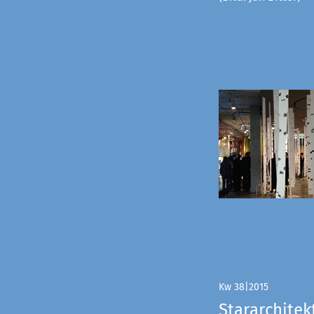
Kw 38|2015
Stararchitek