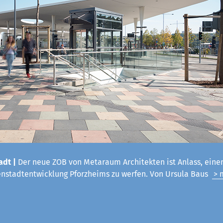
adt |
Der neue ZOB von Metaraum Architekten ist Anlass, einen
enstadtentwicklung Pforzheims zu werfen. Von Ursula Baus
> 