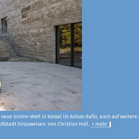
 neue Grimm-Welt in Kassel ist Anlass dafür, auch auf weitere
ßstadt hinzuweisen. Von Christian Holl.
> mehr