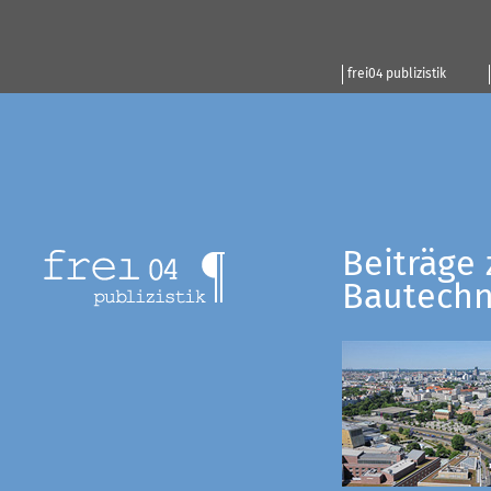
frei04 publizistik
Beiträge 
Bautechn