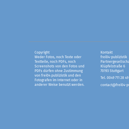
Copyright
Kontakt
Weder Fotos, noch Texte oder
frei04-publizistik
Textteile, noch PDFs, noch
Partnergesellscha
Screenshots von den Fotos und
Klüpfelstraße 6
PDFs dürfen ohne Zustimmung
70193 Stuttgart
von frei04 publizistik und den
Tel. 0049 711 28 49
Fotografen im Internet oder in
anderer Weise benutzt werden.
contact@frei04-pu