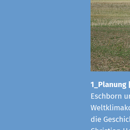
1_Planung 
Eschborn u
Weltklimako
die Geschic