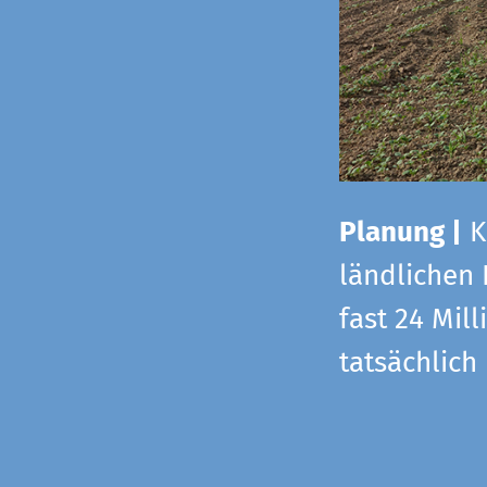
Planung |
K
ländlichen
fast 24 Mi
tatsächlic