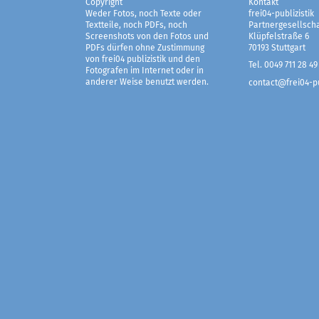
Copyright
Kontakt
Weder Fotos, noch Texte oder
frei04-publizistik
Textteile, noch PDFs, noch
Partnergesellscha
Screenshots von den Fotos und
Klüpfelstraße 6
PDFs dürfen ohne Zustimmung
70193 Stuttgart
von frei04 publizistik und den
Tel. 0049 711 28 49
Fotografen im Internet oder in
anderer Weise benutzt werden.
contact@frei04-pu