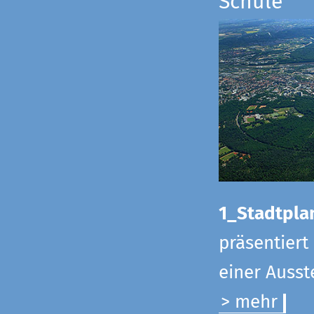
Schule
1_Stadtpla
präsentiert
einer Ausst
> mehr