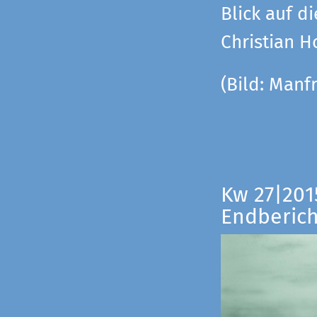
Blick auf di
Christian 
(Bild:
Manfr
Kw 27|201
Endberich