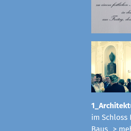
1_Architekt
im Schloss 
Baus
> me