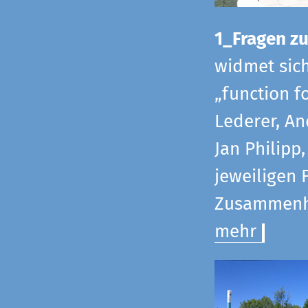
1_Fragen zur
widmet sic
„function f
Lederer, An
Jan Philipp
jeweiligen 
Zusammenha
mehr