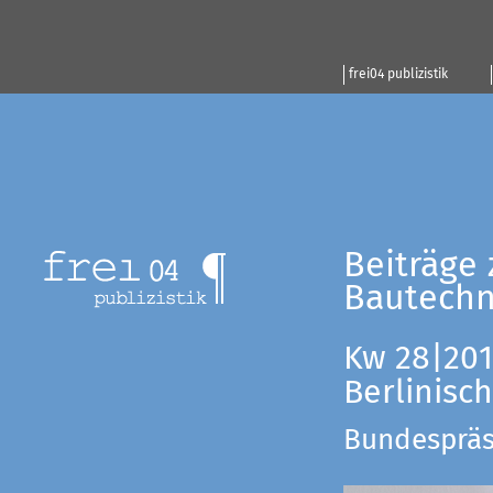
frei04 publizistik
Beiträge 
Bautechn
Kw 28|201
Berlinisc
Bundespräsi