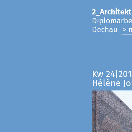
2_Architekt
Diplomarbei
Dechau
> 
Kw 24|201
Hélène Jo