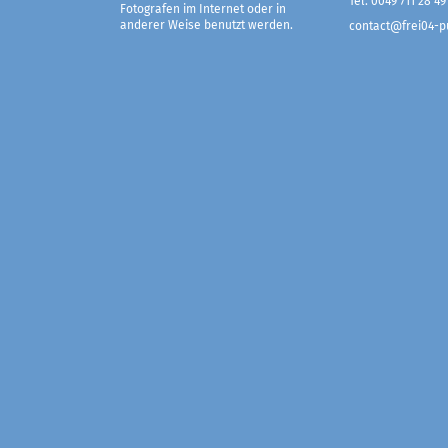
Tel. 0049 711 28 49
Fotografen im Internet oder in
anderer Weise benutzt werden.
contact@frei04-pu