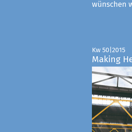
wünschen wi
Kw 50|2015
Making H