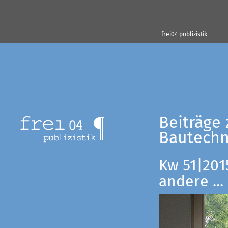
frei04 publizistik
Beiträge 
Bautechn
Kw 51|201
andere ...