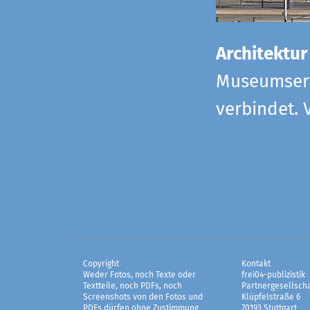
Architektur
Museumserw
verbindet. 
Copyright
Kontakt
Weder Fotos, noch Texte oder
frei04-publizistik
Textteile, noch PDFs, noch
Partnergesellscha
Screenshots von den Fotos und
Klüpfelstraße 6
PDFs dürfen ohne Zustimmung
70193 Stuttgart