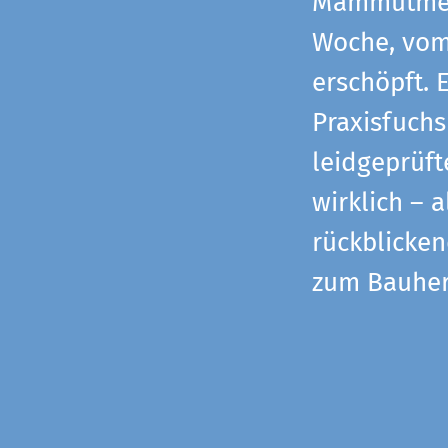
Mammutmess
Woche, vom 
erschöpft. 
Praxisfuchs
leidgeprüf
wirklich – 
rückblicke
zum Bauher