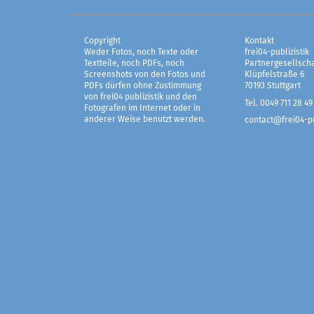
Copyright
Kontakt
Weder Fotos, noch Texte oder
frei04-publizistik
Textteile, noch PDFs, noch
Partnergesellscha
Screenshots von den Fotos und
Klüpfelstraße 6
PDFs dürfen ohne Zustimmung
70193 Stuttgart
von frei04 publizistik und den
Tel. 0049 711 28 49
Fotografen im Internet oder in
anderer Weise benutzt werden.
contact@frei04-pu