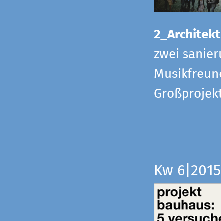
2_Architekt
zwei sanier
Musikfreund
Großprojek
Kw 6|201