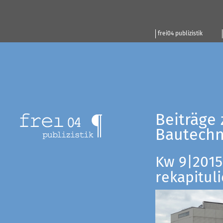
frei04 publizistik
Beiträge 
Bautechn
Kw 9|2015:
rekapituli