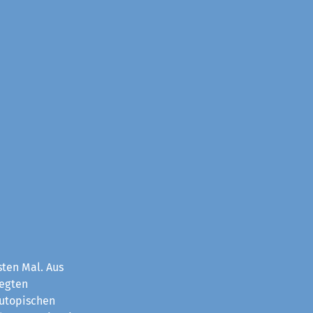
sten Mal. Aus
legten
 utopischen