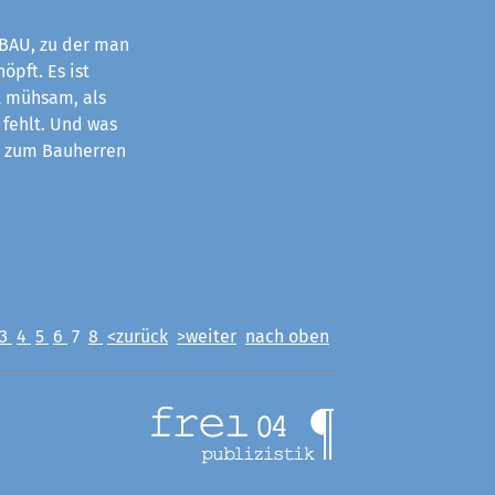
BAU, zu der man
öpft. Es ist
 mühsam, als
 fehlt. Und was
r zum Bauherren
3
4
5
6
7
8
<zurück
>weiter
nach oben