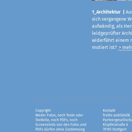
1_Architektur |
Aus
sich vergangene Woc
aufwändig, als Her
leidgeprüfter Arch
widerfährt einem 
mutiert ist?
> meh
Copyright
Kontakt
Weder Fotos, noch Texte oder
frei04-publizistik
Textteile, noch PDFs, noch
Partnergesellscha
Screenshots von den Fotos und
Klüpfelstraße 6
PDFs dürfen ohne Zustimmung
70193 Stuttgart