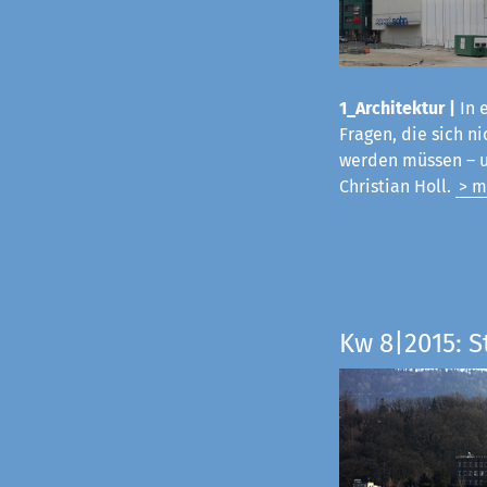
1_Architektur |
In 
Fragen, die sich 
werden müssen – u
Christian Holl.
> m
Kw 8|2015: 