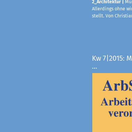
2_Architektur |
Mün
Allerdings ohne wi
stellt. Von Christi
Kw 7|2015: M
...