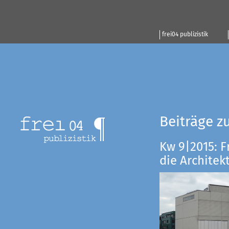
frei04 publizistik
Beiträge z
Kw 9|2015: F
die Architekt