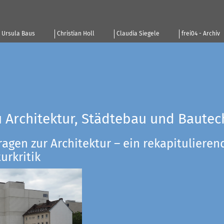
Ursula Baus
Christian Holl
Claudia Siegele
frei04 - Archiv
u Architektur, Städtebau und Bautec
ragen zur Architektur – ein rekapitulieren
urkritik