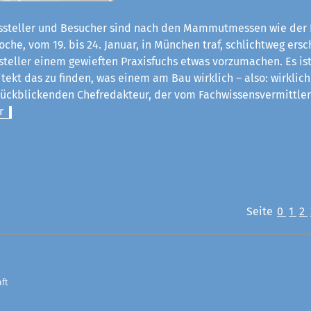
steller und Besucher sind nach den Mammutmessen wie der 
he, vom 19. bis 24. Januar, in München traf, schlichtweg ersch
steller einem gewieften Praxisfuchs etwas vorzumachen. Es ist
itekt das zu finden, was einem am Bau wirklich – also: wirklich
rückblickenden Chefredakteur, der vom Fachwissensvermittle
r
Seite
0
1
2
ft