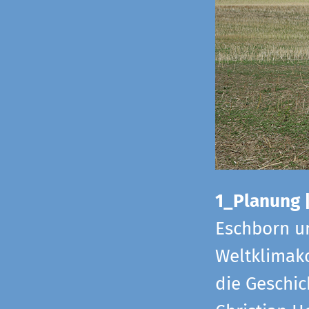
1_Planung 
Eschborn u
Weltklimako
die Geschic