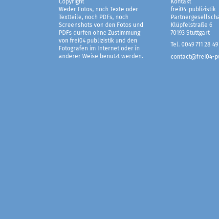
Copyright
Kontakt
Weder Fotos, noch Texte oder
frei04-publizistik
Textteile, noch PDFs, noch
Partnergesellscha
Screenshots von den Fotos und
Klüpfelstraße 6
PDFs dürfen ohne Zustimmung
70193 Stuttgart
von frei04 publizistik und den
Tel. 0049 711 28 49
Fotografen im Internet oder in
anderer Weise benutzt werden.
contact@frei04-pu