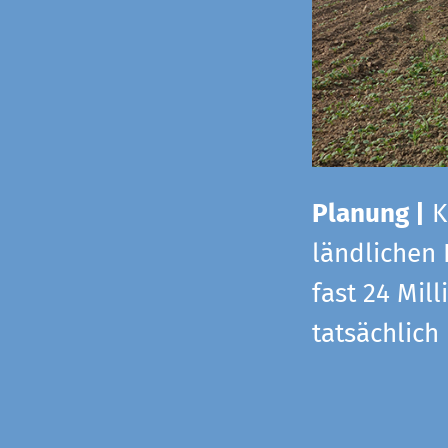
Planung |
K
ländlichen
fast 24 Mi
tatsächlic