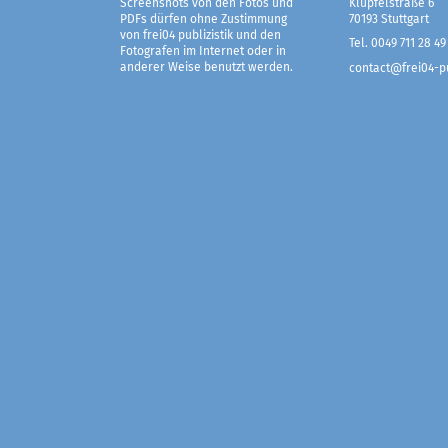
Screenshots von den Fotos und
Klüpfelstraße 6
PDFs dürfen ohne Zustimmung
70193 Stuttgart
von frei04 publizistik und den
Tel. 0049 711 28 49
Fotografen im Internet oder in
anderer Weise benutzt werden.
contact@frei04-pu