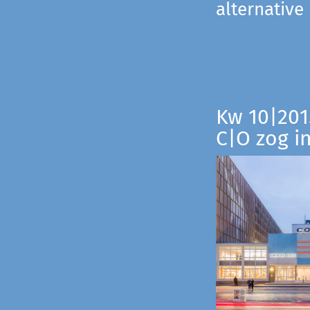
alternative
Kw 10|201
C|O zog i