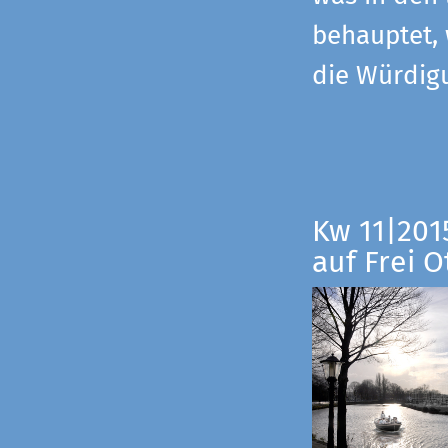
behauptet,
die Würdig
Kw 11|201
auf Frei O