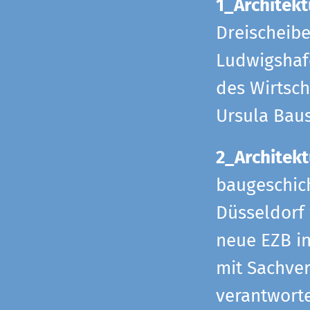
1_Architekt
Dreischeib
Ludwigshafe
des Wirtsch
Ursula Bau
2_Architekt
baugeschich
Düsseldorf 
neue EZB in
mit Sachverh
verantworte