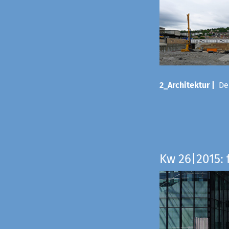
2_Architektur |
Der
Kw 26|2015: