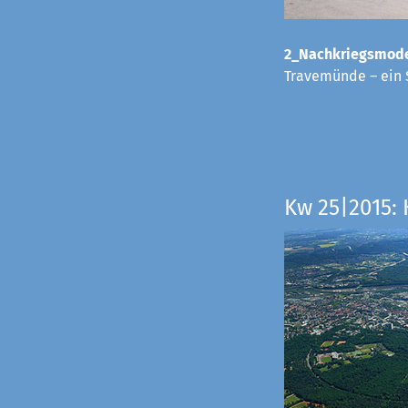
2_Nachkriegsmode
Travemünde – ein 
Kw 25|2015: 