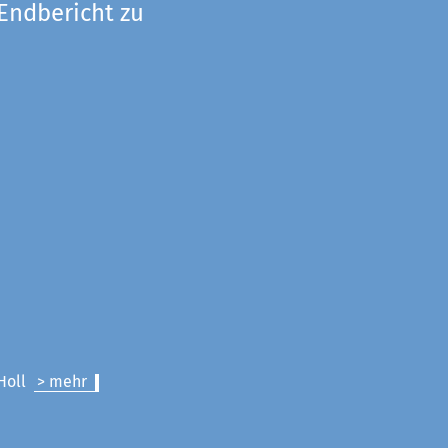
 Endbericht zu
 Holl
> mehr