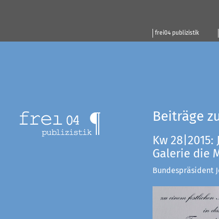
frei04 publizistik
Beiträge z
Kw 28|2015: 
Galerie die
Bundespräsident Jo