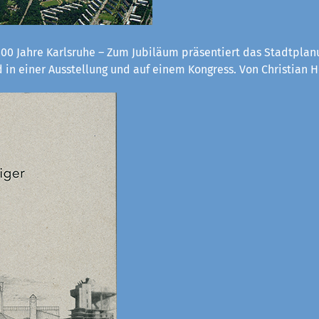
300 Jahre Karlsruhe – Zum Jubiläum präsentiert das Stadtpla
 in einer Ausstellung und auf einem Kongress. Von Christian H