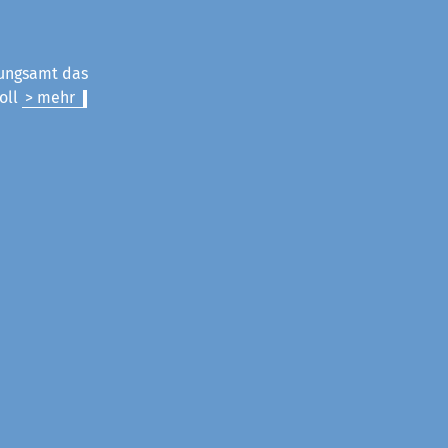
nungsamt das
oll
> mehr