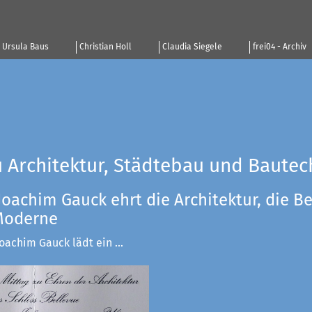
Ursula Baus
Christian Holl
Claudia Siegele
frei04 - Archiv
u Architektur, Städtebau und Bautec
Joachim Gauck ehrt die Architektur, die Be
 Moderne
achim Gauck lädt ein ...