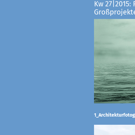
Kw 27|2015: 
Großprojekt
1_Architekturfotog