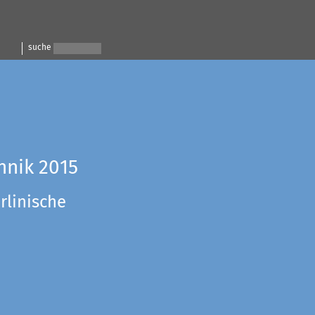
suche
hnik 2015
rlinische