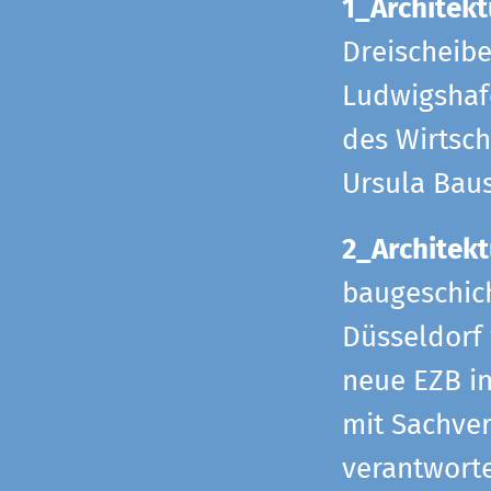
1_Architekt
Dreischeib
Ludwigshafe
des Wirtsch
Ursula Bau
2_Architekt
baugeschich
Düsseldorf 
neue EZB in
mit Sachverh
verantworte