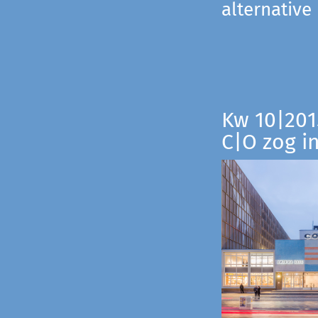
alternative
Kw 10|201
C|O zog i