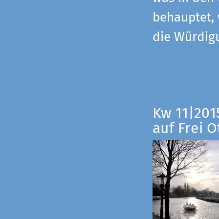
behauptet,
die Würdig
Kw 11|201
auf Frei O