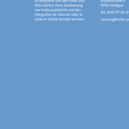
Screenshots von den Fotos und
Klüpfelstraße 6
PDFs dürfen ohne Zustimmung
70193 Stuttgart
von frei04 publizistik und den
Tel. 0049 711 28 49
Fotografen im Internet oder in
anderer Weise benutzt werden.
contact@frei04-pu