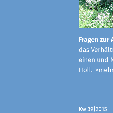
Fragen zur 
das Verhältn
einen und N
Holl.
>meh
Kw 39|2015