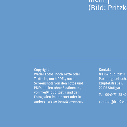
(Bild: Pritz
Copyright
Kontakt
Weder Fotos, noch Texte oder
frei04-publizistik
Textteile, noch PDFs, noch
Partnergesellscha
Screenshots von den Fotos und
Klüpfelstraße 6
PDFs dürfen ohne Zustimmung
70193 Stuttgart
von frei04 publizistik und den
Tel. 0049 711 28 49
Fotografen im Internet oder in
anderer Weise benutzt werden.
contact@frei04-pu