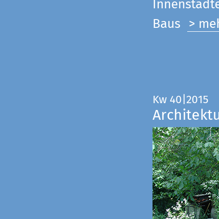
Innenstadte
Baus
> me
Kw 40|2015
Architekt