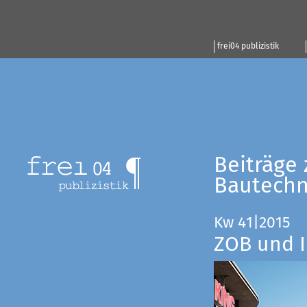
frei04 publizistik
Beiträge 
Bautechn
Kw 41|2015
ZOB und I