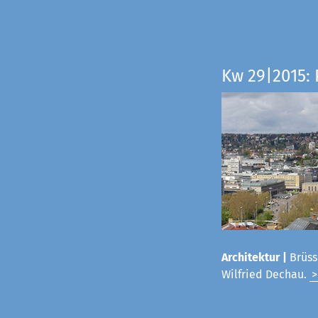
Kw 29|2015:
Architektur |
Brüss
Wilfried Dechau.
>