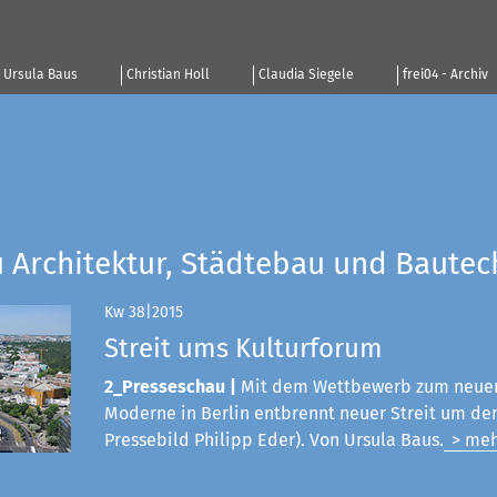
Ursula Baus
Christian Holl
Claudia Siegele
frei04 - Archiv
u Architektur, Städtebau und Bautec
Kw 38|2015
Streit ums Kulturforum
2_Presseschau |
Mit dem Wettbewerb zum neue
Moderne in Berlin entbrennt neuer Streit um den
Pressebild Philipp Eder). Von Ursula Baus.
> meh