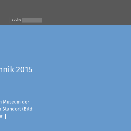
suche
hnik 2015
n Museum der
 Standort (Bild:
r