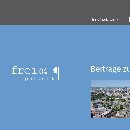
frei04 publizistik
Beiträge z