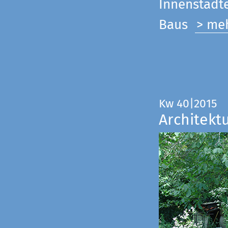
Innenstadte
Baus
> me
Kw 40|2015
Architekt