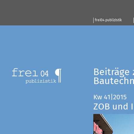
frei04 publizistik
Beiträge 
Bautechn
Kw 41|2015
ZOB und I