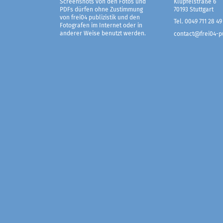
Screenshots von den Fotos und
Klüpfelstraße 6
PDFs dürfen ohne Zustimmung
70193 Stuttgart
von frei04 publizistik und den
Tel. 0049 711 28 49
Fotografen im Internet oder in
anderer Weise benutzt werden.
contact@frei04-pu