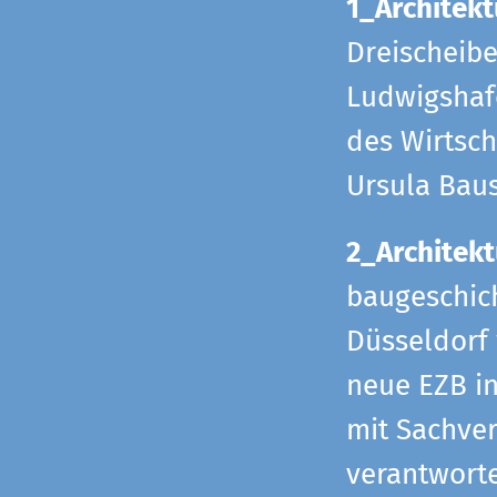
1_Architekt
Dreischeib
Ludwigshafe
des Wirtsch
Ursula Bau
2_Architekt
baugeschich
Düsseldorf 
neue EZB in
mit Sachverh
verantworte