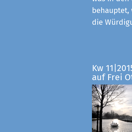
behauptet,
die Würdig
Kw 11|201
auf Frei O