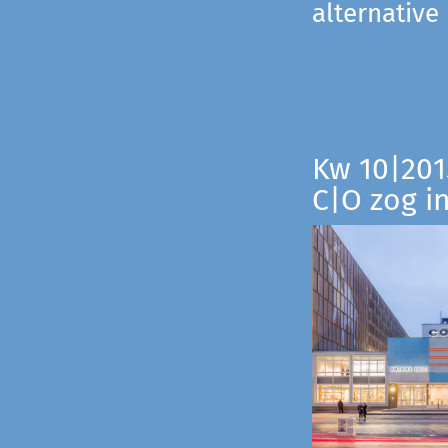
alternative
Kw 10|201
C|O zog i