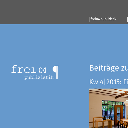
frei04 publizistik
Beiträge z
Kw 4|2015: E