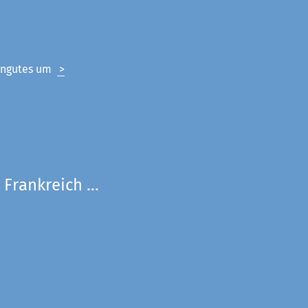
eingutes um
>
Frankreich ...