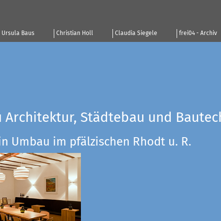
Ursula Baus
Christian Holl
Claudia Siegele
frei04 - Archiv
u Architektur, Städtebau und Bautec
in Umbau im pfälzischen Rhodt u. R.