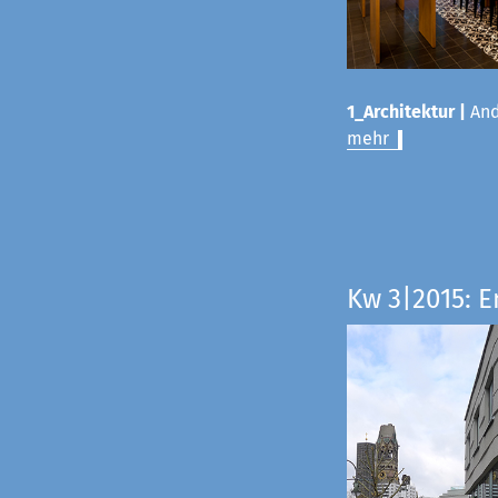
1_Architektur |
And
mehr
Kw 3|2015: E