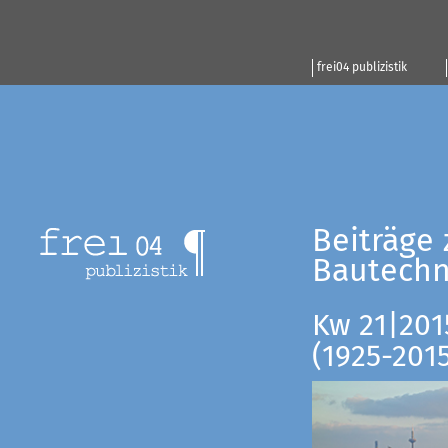
frei04 publizistik
Beiträge 
Bautechn
Kw 21|201
(1925-201