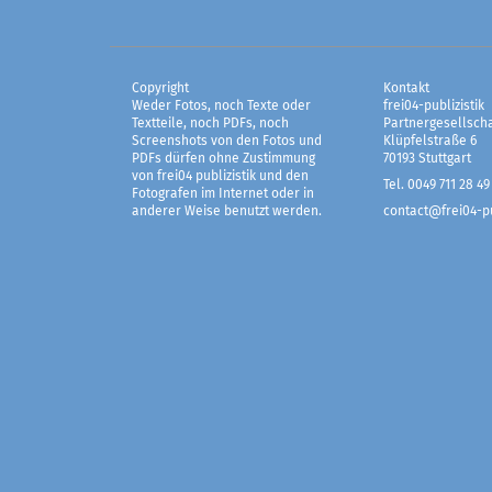
Copyright
Kontakt
Weder Fotos, noch Texte oder
frei04-publizistik
Textteile, noch PDFs, noch
Partnergesellscha
Screenshots von den Fotos und
Klüpfelstraße 6
PDFs dürfen ohne Zustimmung
70193 Stuttgart
von frei04 publizistik und den
Tel. 0049 711 28 49
Fotografen im Internet oder in
anderer Weise benutzt werden.
contact@frei04-pu