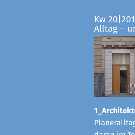
Kw 20|201
Alltag – 
1_Architekt
Planerallta