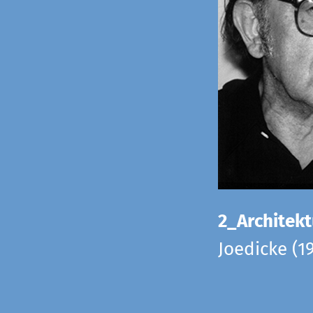
2_Architekt
Joedicke (1