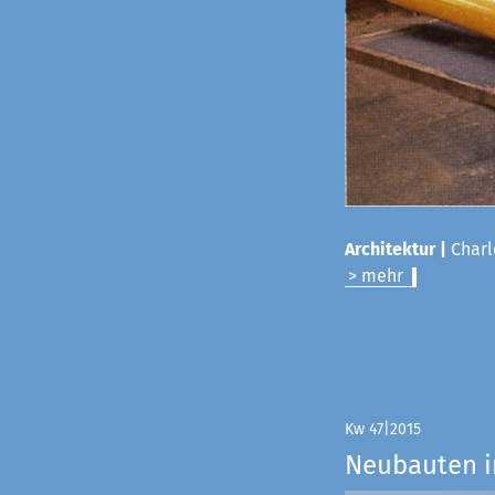
Architektur |
Charl
> mehr
Kw 47|2015
Neubauten i