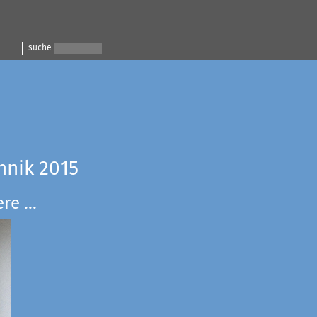
suche
hnik 2015
e ...