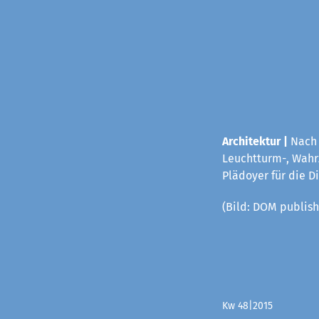
Architektur |
Nach 
Leuchtturm-, Wahrz
Plädoyer für die D
(Bild: DOM publish
Kw 48|2015