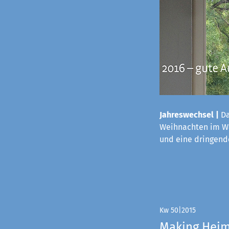
Jahreswechsel |
Da
Weihnachten im Wa
und eine dringende
Kw 50|2015
Making Hei