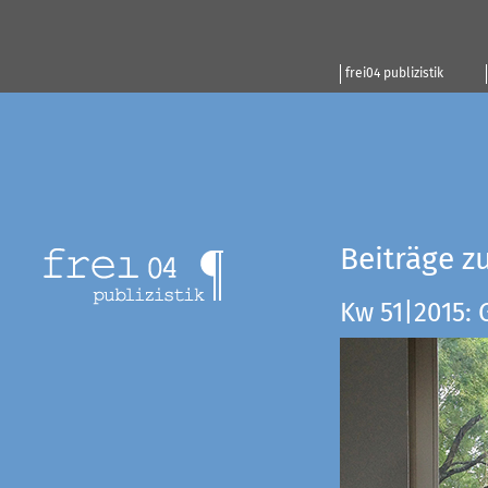
frei04 publizistik
Beiträge z
Kw 51|2015: 