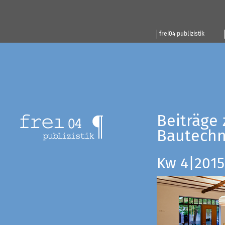
frei04 publizistik
Beiträge 
Bautechn
Kw 4|2015