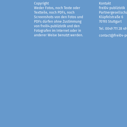
Copyright
Kontakt
Weder Fotos, noch Texte oder
frei04-publizistik
Textteile, noch PDFs, noch
Partnergesellscha
Screenshots von den Fotos und
Klüpfelstraße 6
PDFs dürfen ohne Zustimmung
70193 Stuttgart
von frei04 publizistik und den
Tel. 0049 711 28 49
Fotografen im Internet oder in
anderer Weise benutzt werden.
contact@frei04-pu