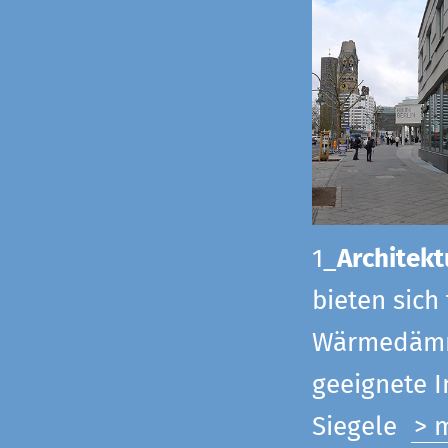
1_
Architekt
bieten sich
Wärmedämmu
geeignete 
Siegel
e
> 