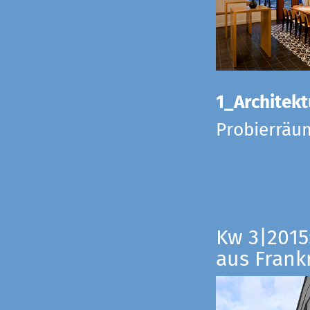
1_Architekt
Probierräu
Kw 3|2015
aus Frankr