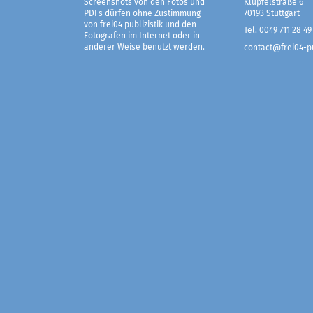
Screenshots von den Fotos und
Klüpfelstraße 6
PDFs dürfen ohne Zustimmung
70193 Stuttgart
von frei04 publizistik und den
Tel. 0049 711 28 49
Fotografen im Internet oder in
anderer Weise benutzt werden.
contact@frei04-pu