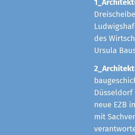
1_Architekt
Dreischeib
Ludwigshafe
des Wirtsch
Ursula Bau
2_Architekt
baugeschich
Düsseldorf 
neue EZB in
mit Sachverh
verantworte