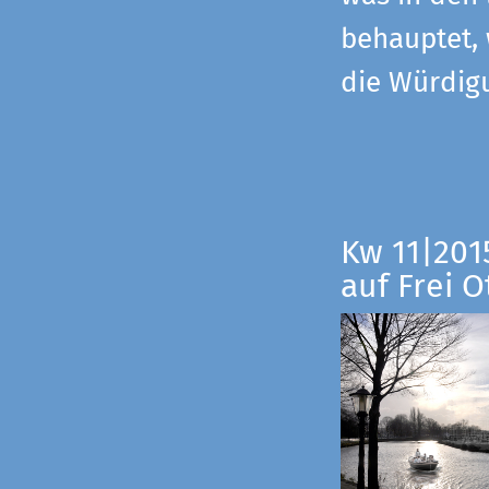
behauptet,
die Würdig
Kw 11|201
auf Frei O