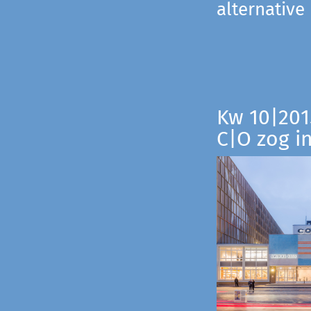
alternative
Kw 10|201
C|O zog i