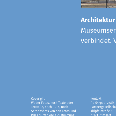
Architektur
Museumserw
verbindet. 
Copyright
Kontakt
Weder Fotos, noch Texte oder
frei04-publizistik
Textteile, noch PDFs, noch
Partnergesellscha
Screenshots von den Fotos und
Klüpfelstraße 6
PDFs dürfen ohne Zustimmung
70193 Stuttgart