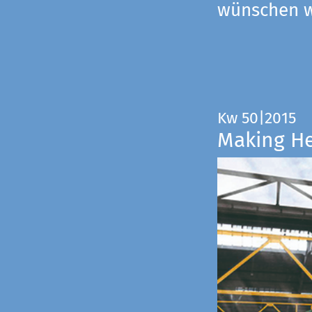
wünschen wi
Kw 50|2015
Making H