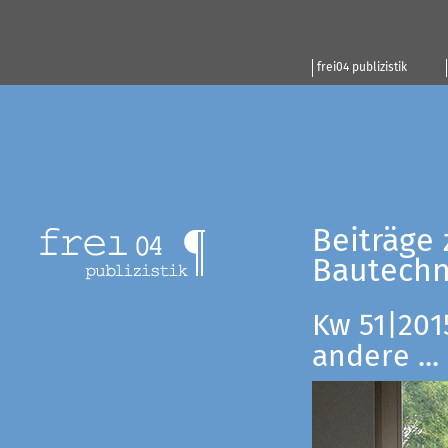
frei04 publizistik
Beiträge 
Bautechn
Kw 51|201
andere ...