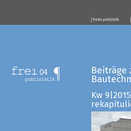
frei04 publizistik
Beiträge 
Bautechn
Kw 9|2015:
rekapituli