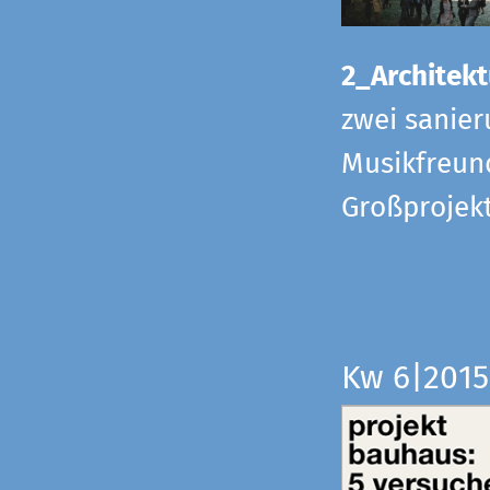
2_Architekt
zwei sanier
Musikfreund
Großprojek
Kw 6|201