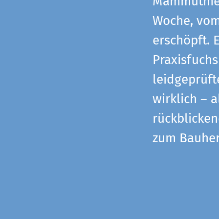
Mammutmess
Woche, vom 
erschöpft. 
Praxisfuchs
leidgeprüf
wirklich – 
rückblicke
zum Bauher