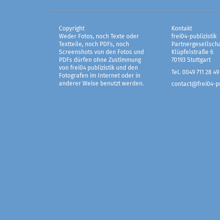
Copyright
Kontakt
Weder Fotos, noch Texte oder
frei04-publizistik
Textteile, noch PDFs, noch
Partnergesellscha
Screenshots von den Fotos und
Klüpfelstraße 6
PDFs dürfen ohne Zustimmung
70193 Stuttgart
von frei04 publizistik und den
Tel. 0049 711 28 49
Fotografen im Internet oder in
anderer Weise benutzt werden.
contact@frei04-pu