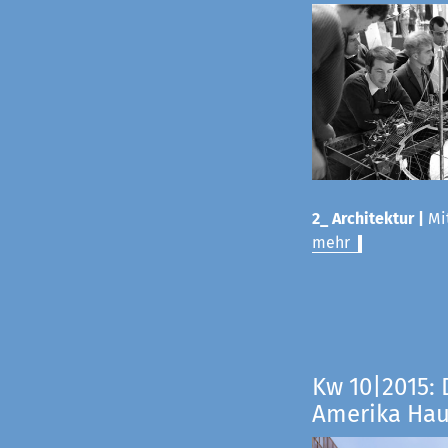
2_ Architektur |
Mit
mehr
Kw 10|2015: 
Amerika Ha