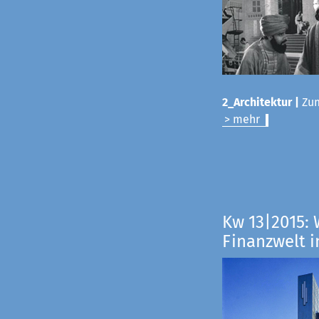
2_Architektur |
Zum
> mehr
Kw 13|2015: 
Finanzwelt i