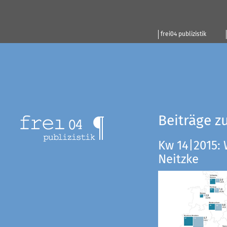
frei04 publizistik
Beiträge z
Kw 14|2015:
Neitzke