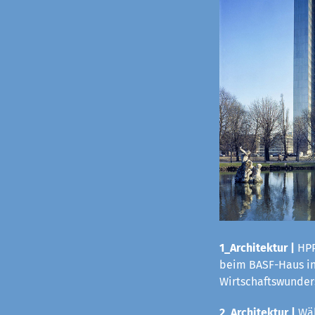
1_Architektur |
HPP
beim BASF-Haus in 
Wirtschaftswunders
2_Architektur |
Wäh