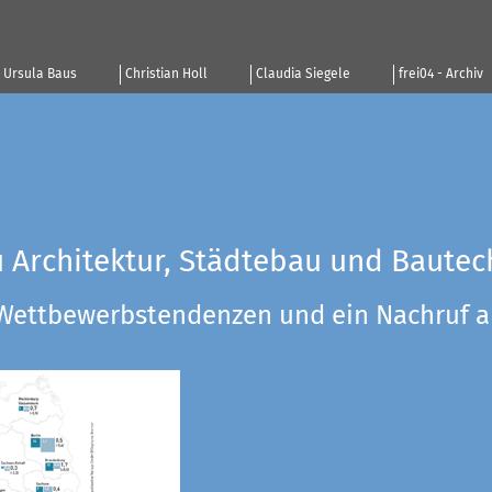
Ursula Baus
Christian Holl
Claudia Siegele
frei04 - Archiv
u Architektur, Städtebau und Bautec
 Wettbewerbstendenzen und ein Nachruf a