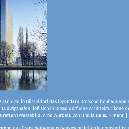
 sanierte in Düsseldorf das legendäre Dreischeibenhaus von H
Ludwigshafen ließ sich in Düsseldorf eine Architekturikone d
 retten (Pressebild: Arno Wurbel). Von Ursula Baus.
> mehr
rend das Dreischeibenhaus baugeschichtlich kanonisiert ist