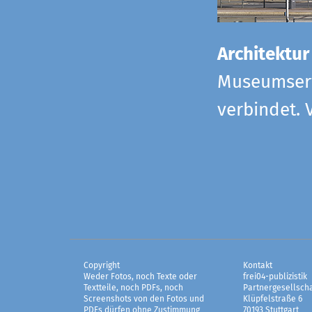
Architektur
Museumserw
verbindet. 
Copyright
Kontakt
Weder Fotos, noch Texte oder
frei04-publizistik
Textteile, noch PDFs, noch
Partnergesellscha
Screenshots von den Fotos und
Klüpfelstraße 6
PDFs dürfen ohne Zustimmung
70193 Stuttgart