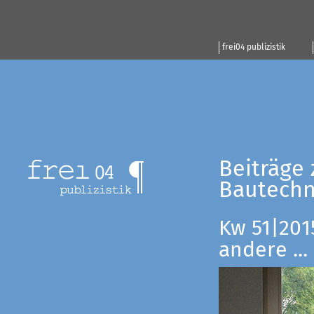
frei04 publizistik
Beiträge 
Bautechn
Kw 51|201
andere ...