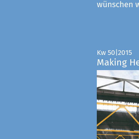
wünschen wi
Kw 50|2015
Making H