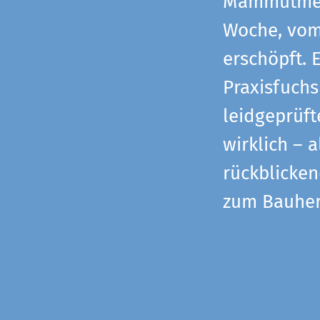
Mammutmess
Woche, vom 
erschöpft. 
Praxisfuchs
leidgeprüf
wirklich – 
rückblicke
zum Bauher