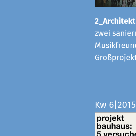
2_Architekt
zwei sanier
Musikfreund
Großprojek
Kw 6|201