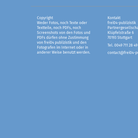
Copyright
Kontakt
Weder Fotos, noch Texte oder
frei04-publizistik
Textteile, noch PDFs, noch
Partnergesellscha
Screenshots von den Fotos und
Klüpfelstraße 6
PDFs dürfen ohne Zustimmung
70193 Stuttgart
von frei04 publizistik und den
Tel. 0049 711 28 49
Fotografen im Internet oder in
anderer Weise benutzt werden.
contact@frei04-pu