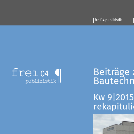
frei04 publizistik
Beiträge 
Bautechn
Kw 9|2015:
rekapituli