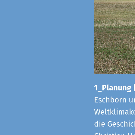
1_Planung 
Eschborn u
Weltklimako
die Geschic