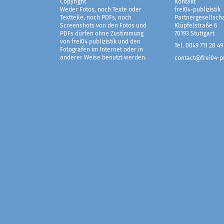
Copyright
Kontakt
Weder Fotos, noch Texte oder
frei04-publizistik
Textteile, noch PDFs, noch
Partnergesellscha
Screenshots von den Fotos und
Klüpfelstraße 6
PDFs dürfen ohne Zustimmung
70193 Stuttgart
von frei04 publizistik und den
Tel. 0049 711 28 49
Fotografen im Internet oder in
anderer Weise benutzt werden.
contact@frei04-pu