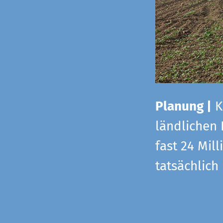
Planung |
K
ländlichen
fast 24 Mi
tatsächlic