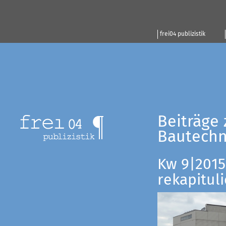
frei04 publizistik
Beiträge 
Bautechn
Kw 9|2015:
rekapituli