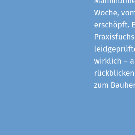
Mammutmess
Woche, vom 
erschöpft. 
Praxisfuchs
leidgeprüf
wirklich – 
rückblicke
zum Bauher