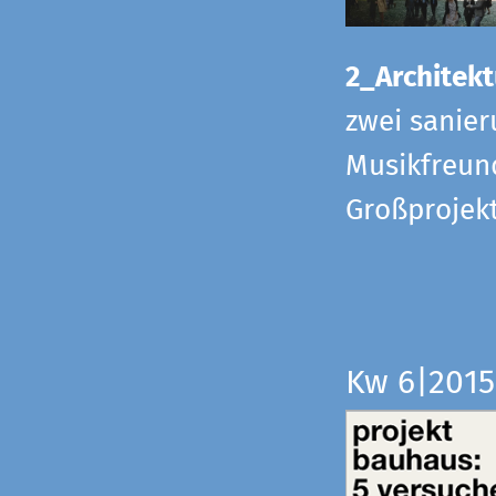
2_Architekt
zwei sanier
Musikfreund
Großprojek
Kw 6|201