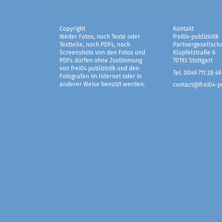
Copyright
Kontakt
Weder Fotos, noch Texte oder
frei04-publizistik
Textteile, noch PDFs, noch
Partnergesellscha
Screenshots von den Fotos und
Klüpfelstraße 6
PDFs dürfen ohne Zustimmung
70193 Stuttgart
von frei04 publizistik und den
Tel. 0049 711 28 49
Fotografen im Internet oder in
anderer Weise benutzt werden.
contact@frei04-pu