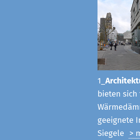
1_
Architekt
bieten sich
Wärmedämmu
geeignete 
Siegel
e
> 