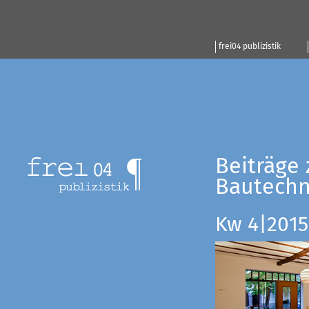
frei04 publizistik
Beiträge 
Bautechn
Kw 4|2015