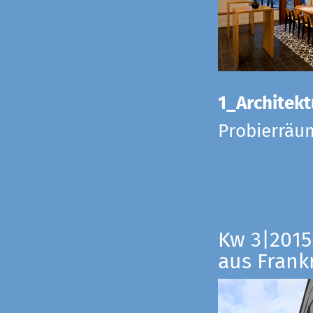
1_Architekt
Probierräu
Kw 3|2015
aus Frankr