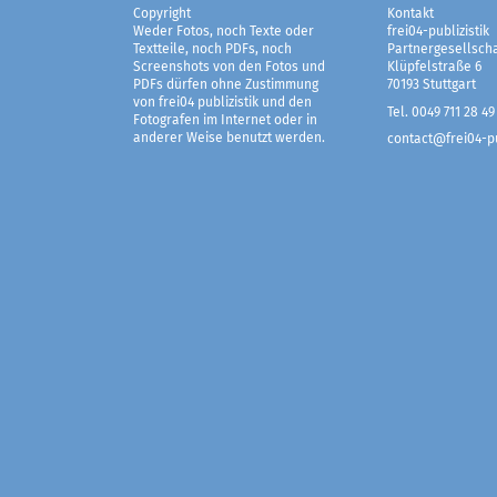
Copyright
Kontakt
Weder Fotos, noch Texte oder
frei04-publizistik
Textteile, noch PDFs, noch
Partnergesellscha
Screenshots von den Fotos und
Klüpfelstraße 6
PDFs dürfen ohne Zustimmung
70193 Stuttgart
von frei04 publizistik und den
Tel. 0049 711 28 49
Fotografen im Internet oder in
anderer Weise benutzt werden.
contact@frei04-pu