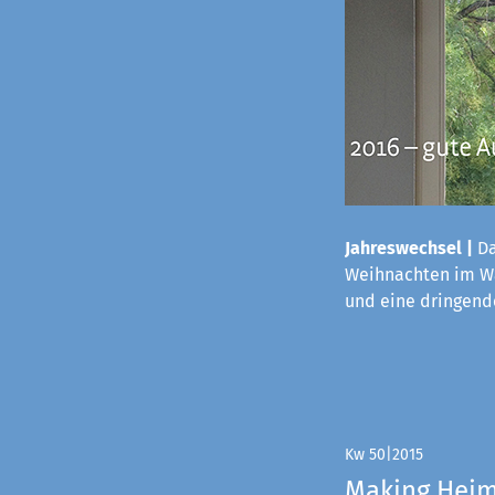
Jahreswechsel |
Da
Weihnachten im Wa
und eine dringende
Kw 50|2015
Making Hei