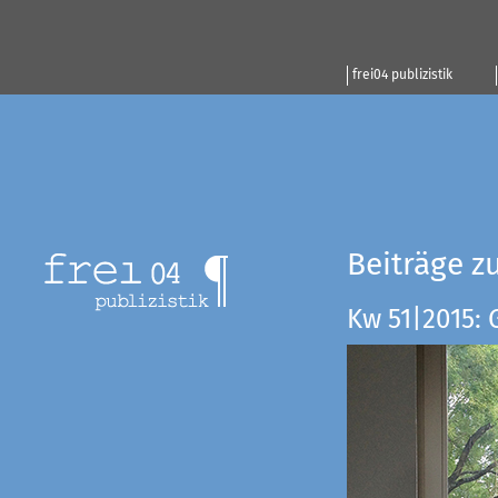
frei04 publizistik
Beiträge z
Kw 51|2015: 