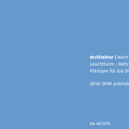
Architektur |
Nach 
Leuchtturm-, Wahrz
Plädoyer für die D
(Bild: DOM publish
Kw 48|2015