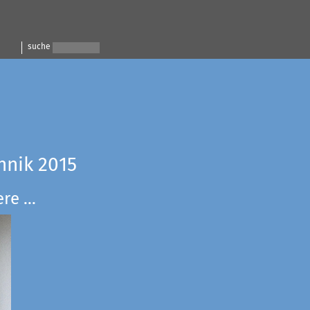
suche
hnik 2015
e ...