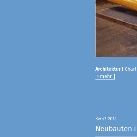
Architektur |
Charl
> mehr
Kw 47|2015
Neubauten i