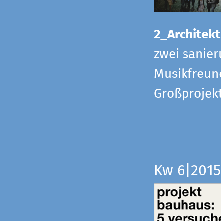
2_Architekt
zwei sanier
Musikfreund
Großprojek
Kw 6|201