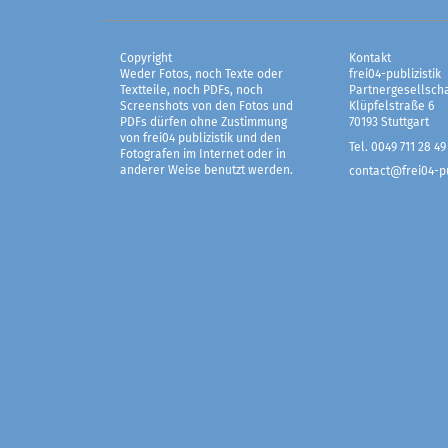
Copyright
Kontakt
Weder Fotos, noch Texte oder
frei04-publizistik
Textteile, noch PDFs, noch
Partnergesellscha
Screenshots von den Fotos und
Klüpfelstraße 6
PDFs dürfen ohne Zustimmung
70193 Stuttgart
von frei04 publizistik und den
Tel. 0049 711 28 49
Fotografen im Internet oder in
anderer Weise benutzt werden.
contact@frei04-pu