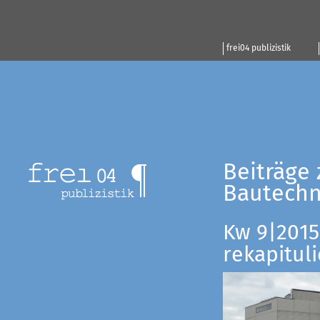
frei04 publizistik
Beiträge 
Bautechn
Kw 9|2015:
rekapituli