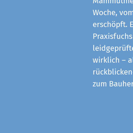
Mammutmess
Woche, vom 
erschöpft. 
Praxisfuchs
leidgeprüf
wirklich – 
rückblicke
zum Bauher