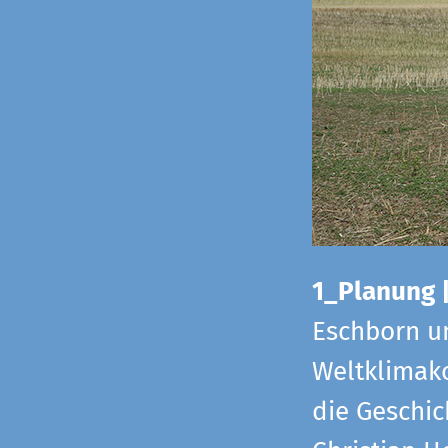
1_Planung 
Eschborn u
Weltklimako
die Geschic