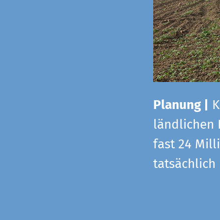
Planung |
K
ländlichen
fast 24 Mi
tatsächlic