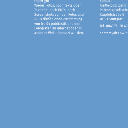
Copyright
Kontakt
Weder Fotos, noch Texte oder
frei04-publizistik
Textteile, noch PDFs, noch
Partnergesellscha
Screenshots von den Fotos und
Klüpfelstraße 6
PDFs dürfen ohne Zustimmung
70193 Stuttgart
von frei04 publizistik und den
Tel. 0049 711 28 49
Fotografen im Internet oder in
anderer Weise benutzt werden.
contact@frei04-pu