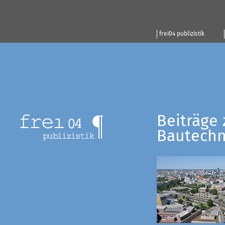
frei04 publizistik
Beiträge 
Bautechn