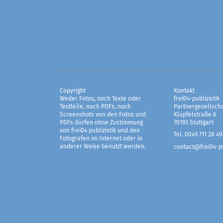
Copyright
Kontakt
Weder Fotos, noch Texte oder
frei04-publizistik
Textteile, noch PDFs, noch
Partnergesellscha
Screenshots von den Fotos und
Klüpfelstraße 6
PDFs dürfen ohne Zustimmung
70193 Stuttgart
von frei04 publizistik und den
Tel. 0049 711 28 49
Fotografen im Internet oder in
anderer Weise benutzt werden.
contact@frei04-pu