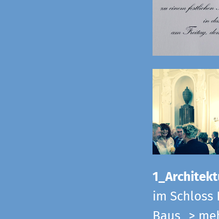
1_Architekt
im Schloss 
Baus
> me