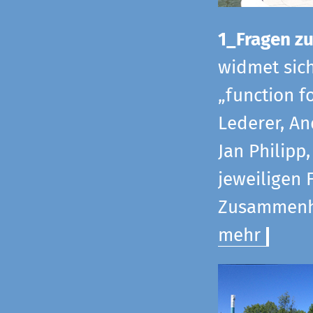
1_Fragen zur
widmet sic
„function f
Lederer, An
Jan Philipp
jeweiligen 
Zusammenha
mehr