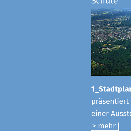
Schule
1_Stadtpla
präsentiert
einer Ausst
> mehr