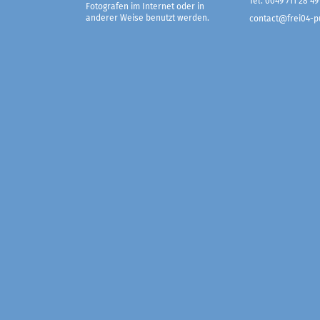
Tel. 0049 711 28 49
Fotografen im Internet oder in
anderer Weise benutzt werden.
contact@frei04-pu