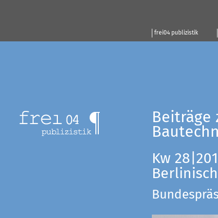
frei04 publizistik
Beiträge 
Bautechn
Kw 28|201
Berlinisc
Bundespräsi