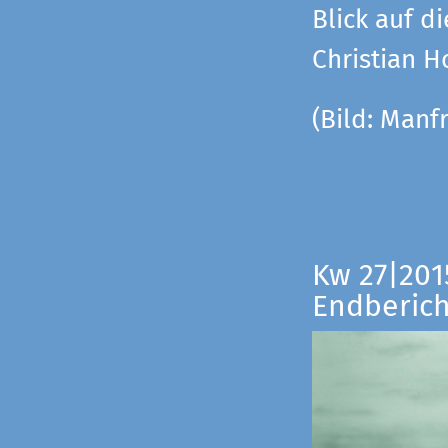
Blick auf di
Christian 
(Bild:
Manfr
Kw 27|201
Endberich