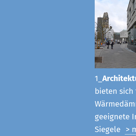
1_
Architekt
bieten sich
Wärmedämmu
geeignete 
Siegel
e
> 