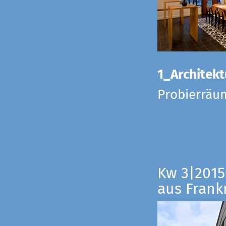
1_Architekt
Probierräu
Kw 3|2015
aus Frankr