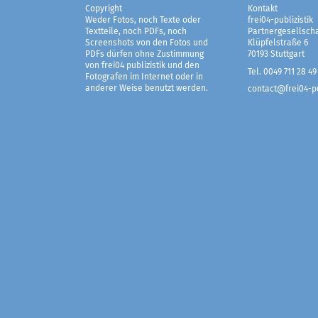
Copyright
Kontakt
Weder Fotos, noch Texte oder
frei04-publizistik
Textteile, noch PDFs, noch
Partnergesellscha
Screenshots von den Fotos und
Klüpfelstraße 6
PDFs dürfen ohne Zustimmung
70193 Stuttgart
von frei04 publizistik und den
Tel. 0049 711 28 49
Fotografen im Internet oder in
anderer Weise benutzt werden.
contact@frei04-pu