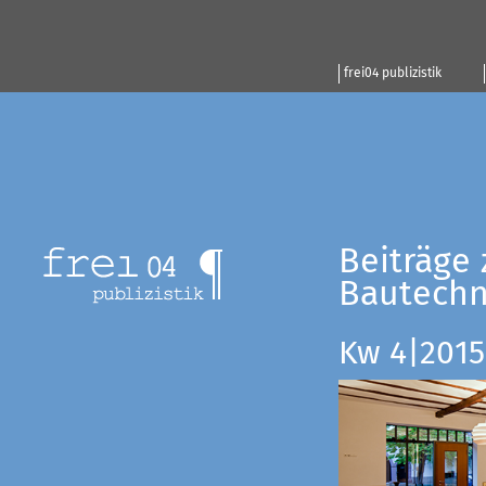
frei04 publizistik
Beiträge 
Bautechn
Kw 4|2015