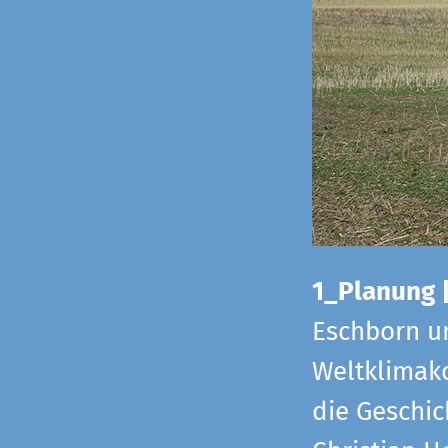
1_Planung 
Eschborn u
Weltklimako
die Geschic