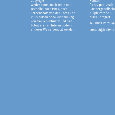
Copyright
Kontakt
Weder Fotos, noch Texte oder
frei04-publizistik
Textteile, noch PDFs, noch
Partnergesellscha
Screenshots von den Fotos und
Klüpfelstraße 6
PDFs dürfen ohne Zustimmung
70193 Stuttgart
von frei04 publizistik und den
Tel. 0049 711 28 49
Fotografen im Internet oder in
anderer Weise benutzt werden.
contact@frei04-pu