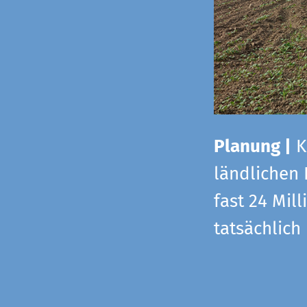
Planung |
K
ländlichen
fast 24 Mi
tatsächlic