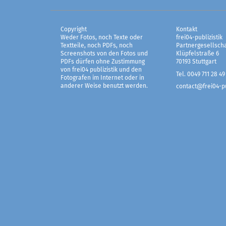
Copyright
Kontakt
Weder Fotos, noch Texte oder
frei04-publizistik
Textteile, noch PDFs, noch
Partnergesellscha
Screenshots von den Fotos und
Klüpfelstraße 6
PDFs dürfen ohne Zustimmung
70193 Stuttgart
von frei04 publizistik und den
Tel. 0049 711 28 49
Fotografen im Internet oder in
anderer Weise benutzt werden.
contact@frei04-pu