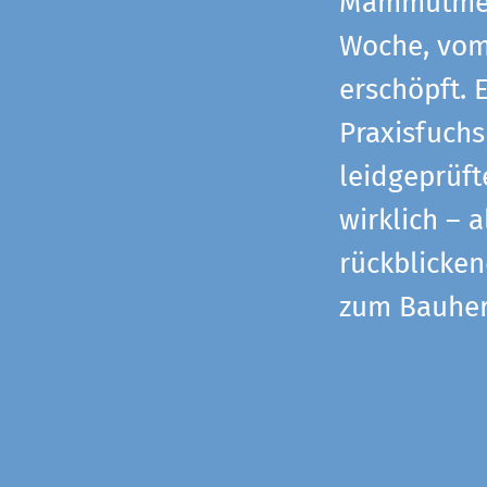
Mammutmess
Woche, vom 
erschöpft. 
Praxisfuchs
leidgeprüf
wirklich – 
rückblicke
zum Bauher