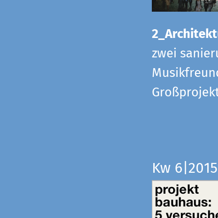
2_Architekt
zwei sanier
Musikfreund
Großprojek
Kw 6|201