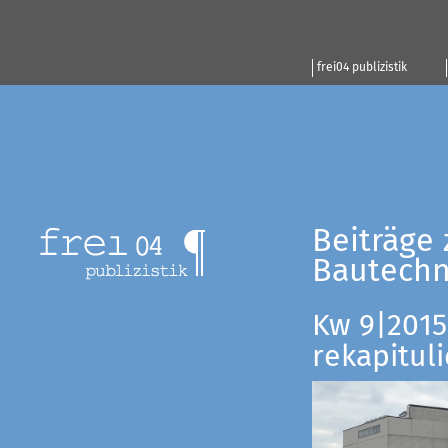
frei04 publizistik
Beiträge 
Bautechn
Kw 9|2015:
rekapituli