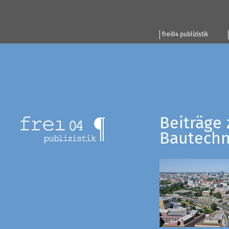
frei04 publizistik
Beiträge 
Bautechn