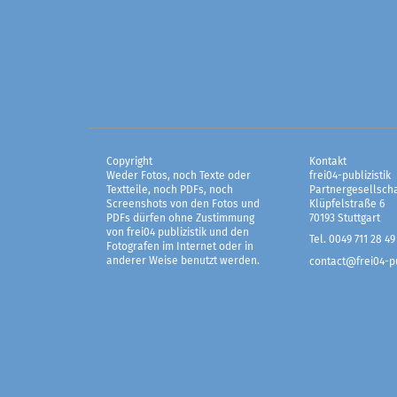
Copyright
Kontakt
Weder Fotos, noch Texte oder
frei04-publizistik
Textteile, noch PDFs, noch
Partnergesellscha
Screenshots von den Fotos und
Klüpfelstraße 6
PDFs dürfen ohne Zustimmung
70193 Stuttgart
von frei04 publizistik und den
Tel. 0049 711 28 49
Fotografen im Internet oder in
anderer Weise benutzt werden.
contact@frei04-pu