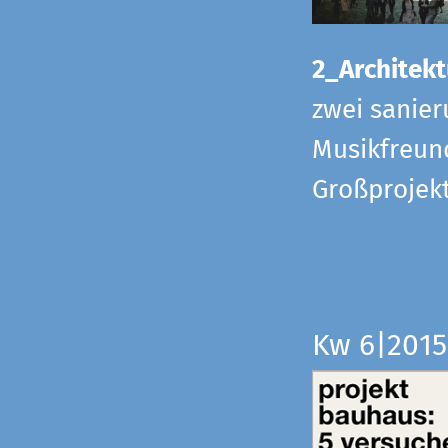
2_Architekt
zwei sanier
Musikfreund
Großprojek
Kw 6|201