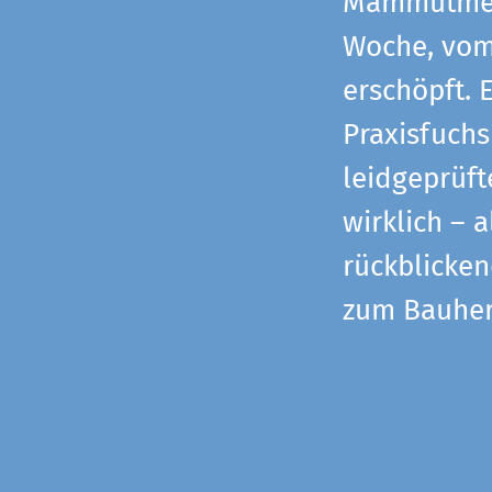
Mammutmess
Woche, vom 
erschöpft. 
Praxisfuchs
leidgeprüf
wirklich – 
rückblicke
zum Bauher