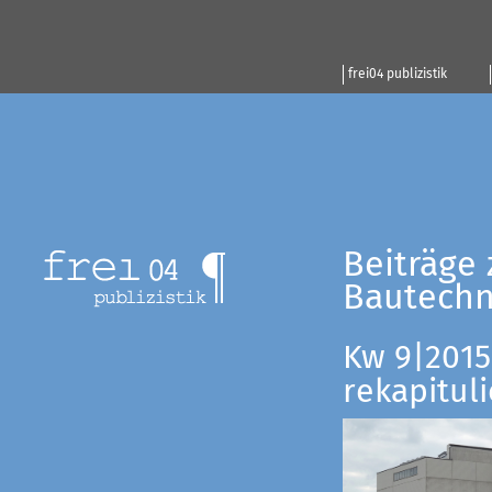
frei04 publizistik
Beiträge 
Bautechn
Kw 9|2015:
rekapituli