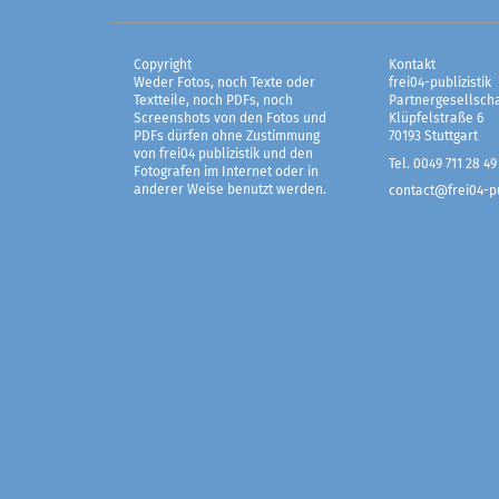
Copyright
Kontakt
Weder Fotos, noch Texte oder
frei04-publizistik
Textteile, noch PDFs, noch
Partnergesellscha
Screenshots von den Fotos und
Klüpfelstraße 6
PDFs dürfen ohne Zustimmung
70193 Stuttgart
von frei04 publizistik und den
Tel. 0049 711 28 49
Fotografen im Internet oder in
anderer Weise benutzt werden.
contact@frei04-pu